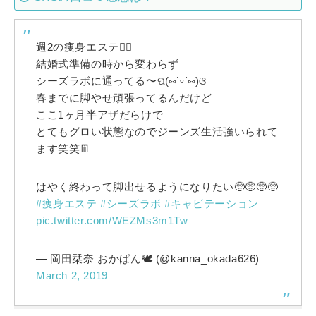
週2の痩身エステ💆‍♀️
結婚式準備の時から変わらず
シーズラボに通ってる〜ପ(⑅ˊᵕˋ⑅)ଓ
春までに脚やせ頑張ってるんだけど
ここ1ヶ月半アザだらけで
とてもグロい状態なのでジーンズ生活強いられて
ます笑笑👖
はやく終わって脚出せるようになりたい🥺🥺🥺🥺
#痩身エステ
#シーズラボ
#キャビテーション
pic.twitter.com/WEZMs3m1Tw
— 岡田栞奈 おかぱん🕊 (@kanna_okada626)
March 2, 2019