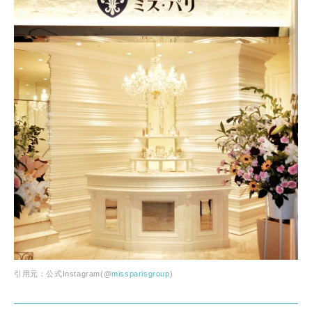
引用元：公式Instagram(@
missparisgroup
)