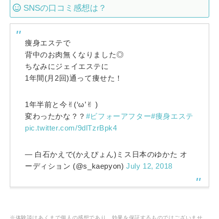
SNSの口コミ感想は？
痩身エステで
背中のお肉無くなりました◎
ちなみにジェイエステに
1年間(月2回)通って痩せた！
1年半前と今✌︎(‘ω’✌︎ )
変わったかな？？
#ビフォーアフター
#痩身エステ
pic.twitter.com/9dlTzrBpk4
— 白石かえで(かえぴょん)ミス日本のゆかた オ
ーディション (@s_kaepyon)
July 12, 2018
※体験談はあくまで個人の感想であり、効果を保証するものではございませ