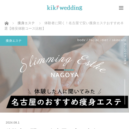
ホーム
痩身エステ
体験者に聞く！名古屋で安い痩身エステおすすめ８
選【格安体験コース比較】
痩身エステ
2024.08.1