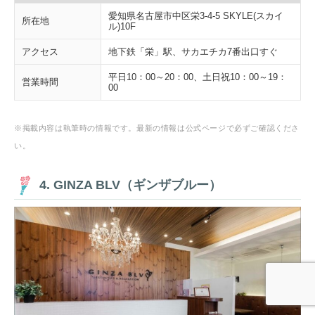
愛知県名古屋市中区栄3-4-5 SKYLE(スカイ
所在地
ル)10F
アクセス
地下鉄「栄」駅、サカエチカ7番出口すぐ
平日10：00～20：00、土日祝10：00～19：
営業時間
00
※掲載内容は執筆時の情報です。最新の情報は公式ページで必ずご確認くださ
い。
4. GINZA BLV（ギンザブルー）