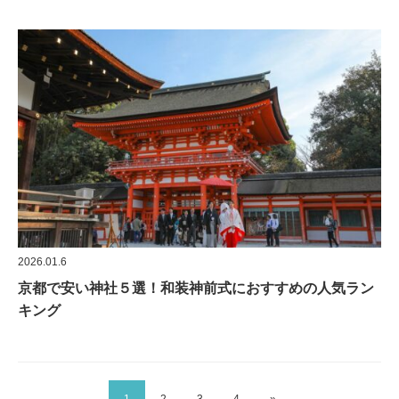
2026.01.6
京都で安い神社５選！和装神前式におすすめの人気ラン
キング
1
2
3
4
»