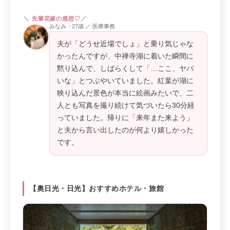
みなみ・27歳 ／ 医療事務
夫が「どうせ近場でしょ」と乗り気じゃな
かったんですが、中禅寺湖に着いた瞬間に
黙り込んで、しばらくして「…ここ、ヤバ
いな」とつぶやいていました。紅葉が湖に
映り込んだ景色が本当に絵画みたいで、二
人とも写真を撮り続けて気づいたら30分経
っていました。帰りに「来年また来よう」
と夫から言い出したのが何より嬉しかった
です。
【奥日光・日光】おすすめホテル・旅館