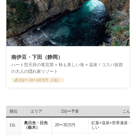
南伊豆・下田（静岡）
ハート型天井の竜宮窟 × 秋も美しい海 × 温泉！コスパ抜群
の大人の隠れ家リゾート
💰 2泊〜 18〜30万円（2名）
順位
エリア
2泊〜予算
こんな
奥日光・日光
紅葉×温泉×世界遺産・
1位
20〜35万円
（栃木）
しい