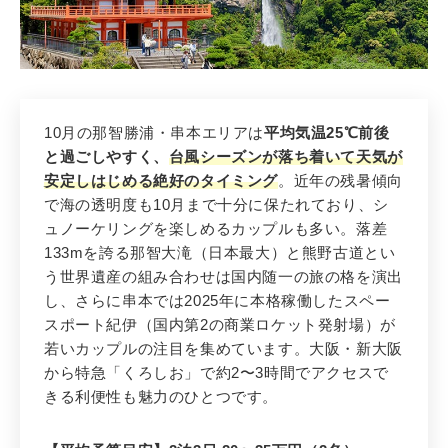
3
10月の那智勝浦・串本エリアは
平均気温25℃前後
先輩花嫁おすすめ 3位
と過ごしやすく、
台風シーズンが落ち着いて天気が
那智勝浦・串本
（和歌山）
安定しはじめる絶好のタイミング
。近年の残暑傾向
那智大滝 × 熊野古道 × 宇宙ロケッ
で海の透明度も10月まで十分に保たれており、シ
ト！異色の絶景が揃う定番×新トピッ
ュノーケリングを楽しめるカップルも多い。落差
クエリア
133mを誇る那智大滝（日本最大）と熊野古道とい
う世界遺産の組み合わせは国内随一の旅の格を演出
し、さらに串本では2025年に本格稼働したスペー
スポート紀伊（国内第2の商業ロケット発射場）が
若いカップルの注目を集めています。大阪・新大阪
から特急「くろしお」で約2〜3時間でアクセスで
きる利便性も魅力のひとつです。