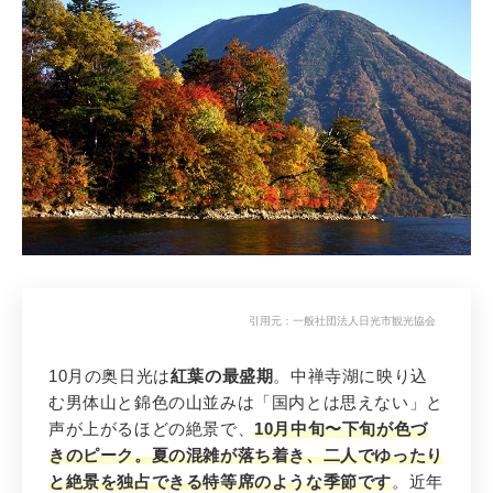
1
引用元：
一般社団法人日光市観光協会
先輩花嫁おすすめ 1位
奥日光・日光
（栃木）
10月の奥日光は
紅葉の最盛期
。中禅寺湖に映り込
中禅寺湖の鏡面紅葉 × 世界遺産 × 温
む男体山と錦色の山並みは「国内とは思えない」と
泉！10月は日光が最も輝く季節
声が上がるほどの絶景で、
10月中旬〜下旬が色づ
きのピーク。夏の混雑が落ち着き、二人でゆったり
と絶景を独占できる特等席のような季節です
。近年