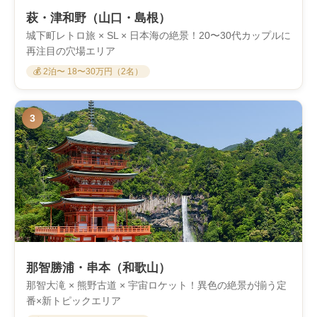
萩・津和野（山口・島根）
城下町レトロ旅 × SL × 日本海の絶景！20〜30代カップルに
再注目の穴場エリア
💰 2泊〜 18〜30万円（2名）
3
那智勝浦・串本（和歌山）
那智大滝 × 熊野古道 × 宇宙ロケット！異色の絶景が揃う定
番×新トピックエリア