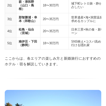
萩・津和野
城下町レトロ旅・静かな
2位
（山口・島
18〜30万円
占したい
根）
那智勝浦・串
世界遺産×海×洞窟温泉
3位
20〜35万円
本（和歌山）
求めるカップルに
松島・仙台
日本三景×秋の食・新幹
4位
20〜35万円
（宮城）
ーン
南伊豆・下田
SNS映え×コスパ高め×
5位
18〜30万円
（静岡）
行ける隠れ家
ここからは、各エリアの楽しみ方と新婚旅行におすすめの
ホテル・宿を解説していきます。