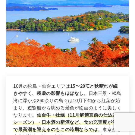
4
10月の松島・仙台エリアは
15〜20℃と秋晴れが続
先輩花嫁おすすめ 4位
きやすく、残暑の影響もほぼなし
。日本三景・松島
松島・仙台
（宮城）
湾に浮かぶ260余りの島々は10月下旬から紅葉が始
日本三景 × 秋保温泉 × 食の充実度が
まり、遊覧船から眺める景色が絵画のように美しく
急上昇！新幹線で気軽に行ける東北ハ
なります。
仙台牛・牡蠣（11月解禁直前の仕込み
ネムーン
シーズン）・日本酒の新酒など、食の充実度が年間
で最高潮を迎えるのもこの時期ならでは
。東京から