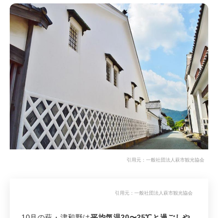
引用元：
一般社団法人萩市観光協会
2
引用元：
一般社団法人萩市観光協会
先輩花嫁おすすめ 2位
萩・津和野
（山口・島根）
10月の萩・津和野は
平均気温20〜25℃と過ごしや