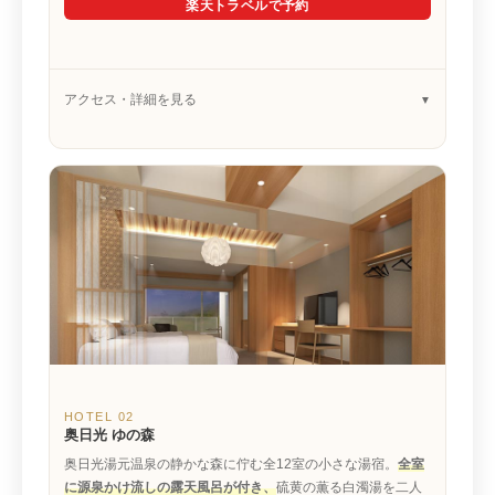
楽天トラベルで予約
アクセス・詳細を見る
HOTEL 02
奥日光 ゆの森
奥日光湯元温泉の静かな森に佇む全12室の小さな湯宿。
全室
に源泉かけ流しの露天風呂が付き、
硫黄の薫る白濁湯を二人