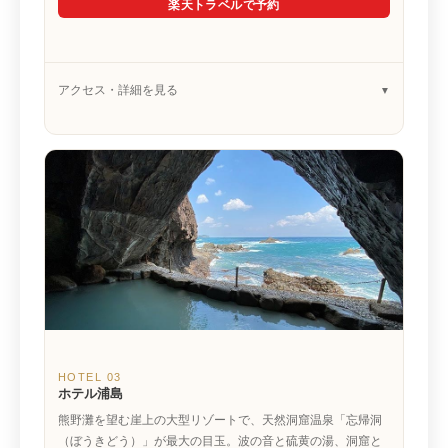
楽天トラベルで予約
アクセス・詳細を見る
HOTEL 03
ホテル浦島
熊野灘を望む崖上の大型リゾートで、天然洞窟温泉「忘帰洞
（ぼうきどう）」が最大の目玉。波の音と硫黄の湯、洞窟と