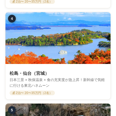
💰 2泊〜 20〜35万円（2名）
4
松島・仙台（宮城）
日本三景 × 秋保温泉 × 食の充実度が急上昇！新幹線で気軽
に行ける東北ハネムーン
💰 2泊〜 20〜35万円（2名）
5