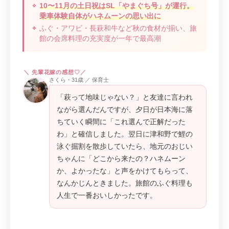
10〜11月の土日祝はSL「やまぐち号」が運行。
乗車体験自体がハネムーンの思い出に
ふぐ・アワビ・長萩和牛など秋の食材が揃い、旅
館の会席料理の充実度が一年で最高潮
さくら・31歳 ／ 保育士
「萩って地味じゃない？」と友達に言われ
ながら選んだんですが、夕日が日本海に落
ちていく瞬間に「これ選んで正解だった
わ」と確信しました。翌日に津和野で鯉の
泳ぐ掘割を散歩していたら、地元のおじい
ちゃんに「どこから来たの？ハネムーン
か、よかったな」と声をかけてもらって、
なんかじんときました。旅館のふぐ料理も
人生で一番おいしかったです。