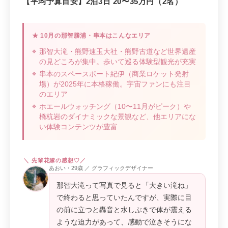
【平均予算目安】2泊3日 20〜35万円（2名）
★ 10月の那智勝浦・串本はこんなエリア
那智大滝・熊野速玉大社・熊野古道など世界遺産
の見どころが集中。歩いて巡る体験型観光が充実
串本のスペースポート紀伊（商業ロケット発射
場）が2025年に本格稼働。宇宙ファンにも注目
のエリア
ホエールウォッチング（10〜11月がピーク）や
橋杭岩のダイナミックな景観など、他エリアにな
い体験コンテンツが豊富
あおい・29歳 ／ グラフィックデザイナー
那智大滝って写真で見ると「大きい滝ね」
で終わると思っていたんですが、実際に目
の前に立つと轟音と水しぶきで体が震える
ような迫力があって、感動で泣きそうにな