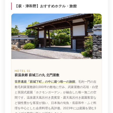
【萩・津和野】おすすめホテル・旅館
HOTEL 01
萩温泉郷 萩城三の丸 北門屋敷
世界遺産「萩城下町」の中に建つ唯一の旅館
。毛利一門の吉
敷毛利家屋敷跡3,000坪の敷地に佇み、武家屋敷の石垣・白壁
と英国式庭園「ホクモンガーデン」が融合した唯一無二の空
間です。温泉露天風呂付き貴賓室・露天風呂付き庭園客室な
ど個性豊かな客室が揃い、日本海の旬魚・長萩和牛・ふぐ料
理を中心とした会席料理も高評価。2023年には庭園を望む3