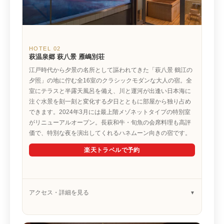
HOTEL 02
萩温泉郷 萩八景 雁嶋別荘
江戸時代から夕景の名所として謳われてきた「萩八景 鶴江の
夕照」の地に佇む全16室のクラシックモダンな大人の宿。全
室にテラスと半露天風呂を備え、川と運河が出逢い日本海に
注ぐ水景を刻一刻と変化する夕日とともに部屋から独り占め
できます。2024年3月には最上階メゾネットタイプの特別室
がリニューアルオープン。長萩和牛・旬魚の会席料理も高評
価で、特別な夜を演出してくれるハネムーン向きの宿です。
楽天トラベルで予約
アクセス・詳細を見る