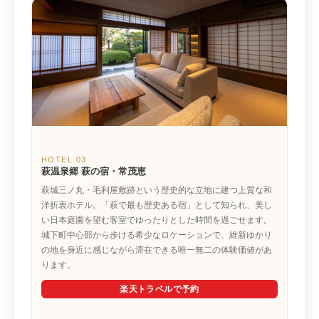
HOTEL 03
萩温泉郷 萩の宿・常茂恵
萩城三ノ丸・毛利屋敷跡という歴史的な立地に建つ上質な和
洋折衷ホテル。「萩で最も歴史ある宿」として知られ、美し
い日本庭園を望む客室でゆったりとした時間を過ごせます。
城下町中心部から歩ける希少なロケーションで、維新ゆかり
の地を身近に感じながら滞在できる唯一無二の体験価値があ
ります。
楽天トラベルで予約