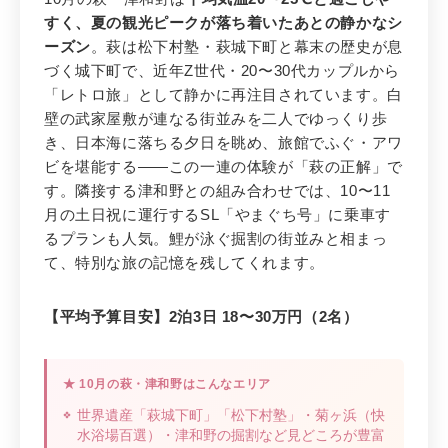
城下町レトロ旅 × SL × 日本海の絶
すく、夏の観光ピークが落ち着いたあとの静かなシ
景！20〜30代カップルに再注目の穴場
ーズン
。萩は松下村塾・萩城下町と幕末の歴史が息
エリア
づく城下町で、近年Z世代・20〜30代カップルから
「レトロ旅」として静かに再注目されています。白
壁の武家屋敷が連なる街並みを二人でゆっくり歩
き、日本海に落ちる夕日を眺め、旅館でふぐ・アワ
ビを堪能する——この一連の体験が「萩の正解」で
す。隣接する津和野との組み合わせでは、10〜11
月の土日祝に運行するSL「やまぐち号」に乗車す
るプランも人気。鯉が泳ぐ掘割の街並みと相まっ
て、特別な旅の記憶を残してくれます。
【平均予算目安】2泊3日 18〜30万円（2名）
★ 10月の萩・津和野はこんなエリア
世界遺産「萩城下町」「松下村塾」・菊ヶ浜（快
水浴場百選）・津和野の掘割など見どころが豊富