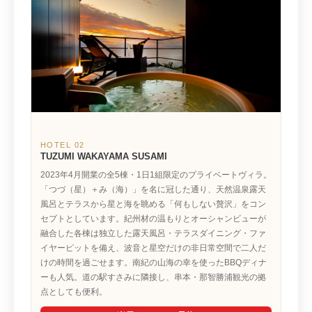
HOTEL 02
TUZUMI WAKAYAMA SUSAMI
2023年4月開業の全5棟・1日1組限定のプライベートヴィラ。
「つづ（星）＋み（海）」を名に冠した通り、天然温泉露天
風呂とテラスから星と海を眺める「何もしない贅沢」をコン
セプトとしています。紀州材の温もりとオーシャンビューが
融合した各棟は独立した露天風呂・テラスダイニング・ファ
イヤーピットを備え、波音と星空だけの非日常空間で二人だ
けの時間を過ごせます。南紀の山海の幸を使ったBBQディナ
ーも人気。道の駅すさみに隣接し、串本・那智勝浦観光の拠
点としても便利。