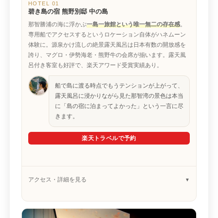
HOTEL 01
碧き島の宿 熊野別邸 中の島
那智勝浦の海に浮かぶ
一島一旅館という唯一無二の存在感
。
専用船でアクセスするというロケーション自体がハネムーン
体験に。源泉かけ流しの絶景露天風呂は日本有数の開放感を
誇り、マグロ・伊勢海老・熊野牛の会席が揃います。露天風
呂付き客室も好評で、楽天アワード受賞実績あり。
船で島に渡る時点でもうテンションが上がって、
露天風呂に浸かりながら見た那智湾の景色は本当
に「島の宿に泊まってよかった」という一言に尽
きます。
楽天トラベルで予約
アクセス・詳細を見る