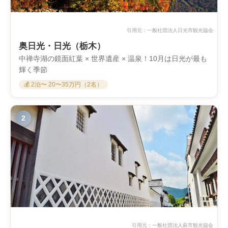
引用元：
一般社団法人日光市観光協会
奥日光・日光（栃木）
中禅寺湖の鏡面紅葉 × 世界遺産 × 温泉！10月は日光が最も
輝く季節
💰 2泊〜 20〜35万円（2名）
2
引用元：
一般社団法人萩市観光協会