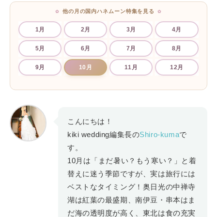
他の月の国内ハネムーン特集を見る
1月
2月
3月
4月
5月
6月
7月
8月
9月
10月
11月
12月
こんにちは！
kiki wedding編集長の
Shiro-kuma
で
す。
10月は「まだ暑い？もう寒い？」と着
替えに迷う季節ですが、実は旅行には
ベストなタイミング！奥日光の中禅寺
湖は紅葉の最盛期、南伊豆・串本はま
だ海の透明度が高く、東北は食の充実