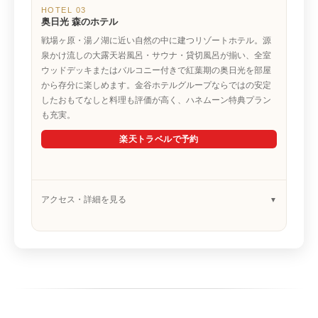
HOTEL 03
奥日光 森のホテル
戦場ヶ原・湯ノ湖に近い自然の中に建つリゾートホテル。源
泉かけ流しの大露天岩風呂・サウナ・貸切風呂が揃い、全室
ウッドデッキまたはバルコニー付きで紅葉期の奥日光を部屋
から存分に楽しめます。金谷ホテルグループならではの安定
したおもてなしと料理も評価が高く、ハネムーン特典プラン
も充実。
楽天トラベルで予約
アクセス・詳細を見る