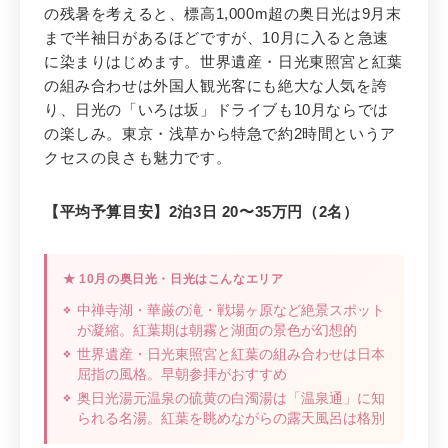
の残暑を考えると、標高1,000m超の奥日光は9月末
まで半袖日があるほどですが、10月に入ると急速
に染まりはじめます。世界遺産・日光東照宮と紅葉
の組み合わせは外国人観光客にも絶大な人気を誇
り、日光の「いろは坂」ドライブも10月ならでは
の楽しみ。東京・浅草から特急で約2時間というア
クセスの良さも魅力です。
【平均予算目安】2泊3日 20〜35万円（2名）
★ 10月の奥日光・日光はこんなエリア
中禅寺湖・華厳の滝・戦場ヶ原など絶景スポット
が凝縮。紅葉期は朝霧と湖面の景色が幻想的
世界遺産・日光東照宮と紅葉の組み合わせは日本
屈指の風格。早朝参拝がおすすめ
奥日光湯元温泉の硫黄の白濁湯は「温泉通」に知
られる名湯。紅葉を眺めながらの露天風呂は格別