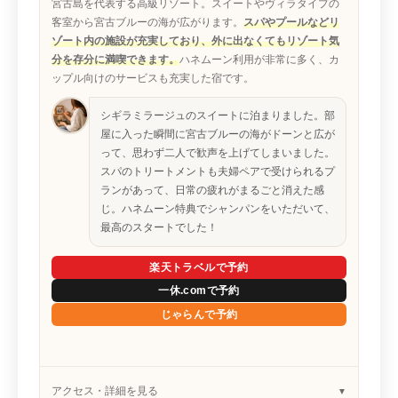
宮古島を代表する高級リゾート。スイートやヴィラタイプの
客室から宮古ブルーの海が広がります。
スパやプールなどリ
ゾート内の施設が充実しており、外に出なくてもリゾート気
分を存分に満喫できます。
ハネムーン利用が非常に多く、カ
ップル向けのサービスも充実した宿です。
シギラミラージュのスイートに泊まりました。部
屋に入った瞬間に宮古ブルーの海がドーンと広が
って、思わず二人で歓声を上げてしまいました。
スパのトリートメントも夫婦ペアで受けられるプ
ランがあって、日常の疲れがまるごと消えた感
じ。ハネムーン特典でシャンパンをいただいて、
最高のスタートでした！
楽天トラベルで予約
一休.comで予約
じゃらんで予約
アクセス・詳細を見る