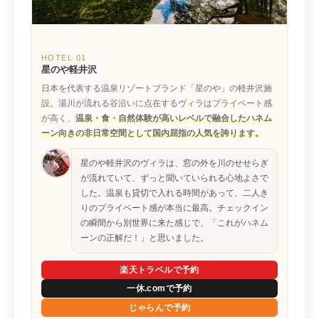
HOTEL 01
星のや軽井沢
日本を代表する温泉リゾートブランド「星のや」の軽井沢施
設。湯川が流れる谷沿いに点在するヴィラはプライベート感
が高く、
温泉・食・自然体験が高いレベルで融合した
ハネム
ーン向きの非日常空間
として国内屈指の人気を誇ります。
星のや軽井沢のヴィラは、窓の外を川のせせらぎ
が流れていて、ずっと聞いていられる心地よさで
した。温泉も貸切で入れる時間があって、二人き
りのプライベート感が本当に最高。チェックイン
の瞬間から別世界に来た感じで、「これがハネム
ーンの正解だ！」と思いました。
楽天トラベルで予約
一休.comで予約
じゃらんで予約