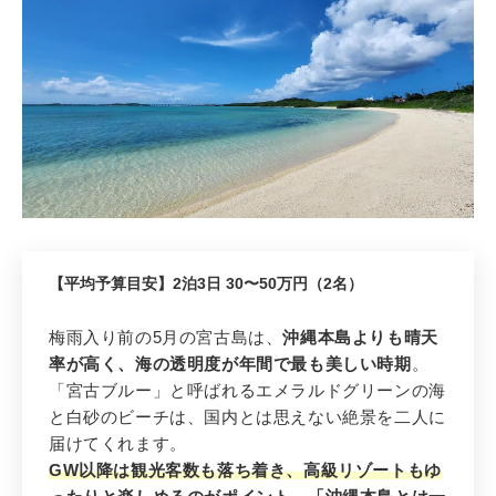
2
【平均予算目安】2泊3日 30〜50万円（2名）
先輩花嫁おすすめ 2位
【5月・2位】
宮古島
（沖縄県）
梅雨入り前の5月の宮古島は、
沖縄本島よりも晴天
5月は海の透明度が最高潮！宮古ブル
率が高く、海の透明度が年間で最も美しい時期
。
ーの絶景ハネムーン
「宮古ブルー」と呼ばれるエメラルドグリーンの海
と白砂のビーチは、国内とは思えない絶景を二人に
届けてくれます。
GW以降は観光客数も落ち着き、高級リゾートもゆ