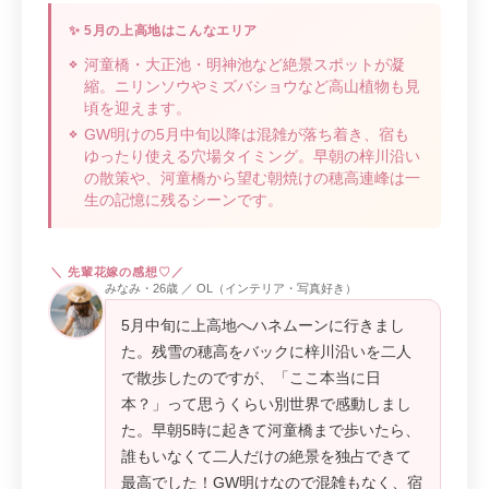
✨ 5月の上高地はこんなエリア
河童橋・大正池・明神池など絶景スポットが凝
縮。ニリンソウやミズバショウなど高山植物も見
頃を迎えます。
GW明けの5月中旬以降は混雑が落ち着き、宿も
ゆったり使える穴場タイミング。早朝の梓川沿い
の散策や、河童橋から望む朝焼けの穂高連峰は一
生の記憶に残るシーンです。
みなみ・26歳 ／ OL（インテリア・写真好き）
5月中旬に上高地へハネムーンに行きまし
た。残雪の穂高をバックに梓川沿いを二人
で散歩したのですが、「ここ本当に日
本？」って思うくらい別世界で感動しまし
た。早朝5時に起きて河童橋まで歩いたら、
誰もいなくて二人だけの絶景を独占できて
最高でした！GW明けなので混雑もなく、宿