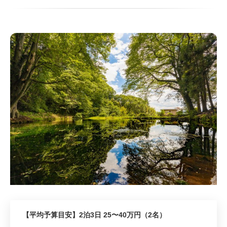
3
【平均予算目安】2泊3日 25〜40万円（2名）
先輩花嫁おすすめ 3位