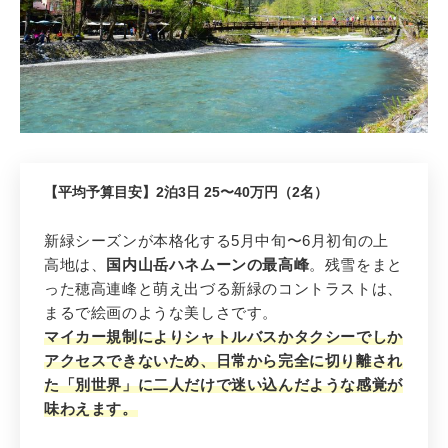
1
【平均予算目安】2泊3日 25〜40万円（2名）
先輩花嫁おすすめ 1位
【5月・1位】
上高地
（長野県）
新緑シーズンが本格化する5月中旬〜6月初旬の上
残雪の穂高×新緑の山岳リゾート！GW
高地は、
国内山岳ハネムーンの最高峰
。残雪をまと
後の別世界ハネムーン
った穂高連峰と萌え出づる新緑のコントラストは、
まるで絵画のような美しさです。
マイカー規制によりシャトルバスかタクシーでしか
アクセスできないため、日常から完全に切り離され
た「別世界」に二人だけで迷い込んだような感覚が
味わえます。