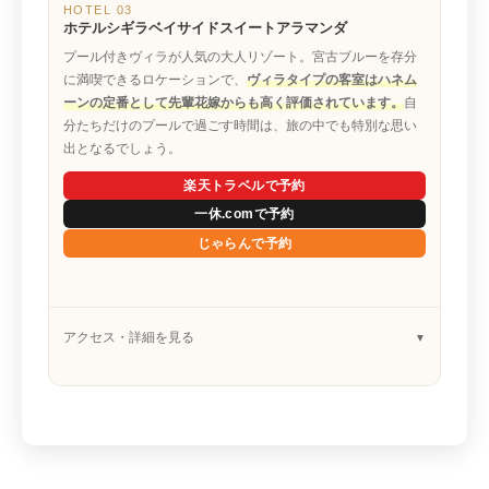
HOTEL 03
ホテルシギラベイサイドスイートアラマンダ
プール付きヴィラが人気の大人リゾート。宮古ブルーを存分
に満喫できるロケーションで、
ヴィラタイプの客室はハネム
ーンの定番として先輩花嫁からも高く評価されています。
自
分たちだけのプールで過ごす時間は、旅の中でも特別な思い
出となるでしょう。
楽天トラベルで予約
一休.comで予約
じゃらんで予約
アクセス・詳細を見る