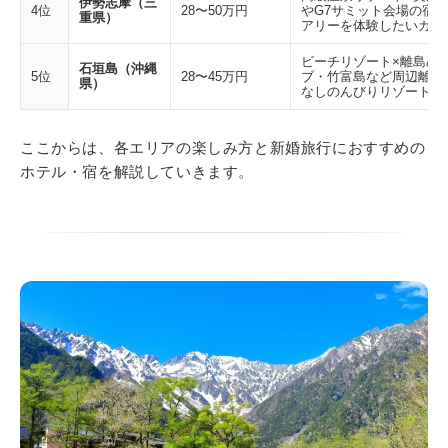
伊勢志摩（三
4位
28〜50万円
やG7サミット会場の宿
重県）
アリーを体験したいカッ
ビーチリゾート×離島め
石垣島（沖縄
5位
28〜45万円
ブ・竹富島など周辺離島
県）
なしのんびりリゾートを
ここからは、各エリアの楽しみ方と新婚旅行におすすめの
ホテル・宿を解説していきます。