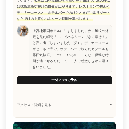
ています。
客室は山小屋風の落ち着いた雰囲気で、窓の外に
は穂高連峰や梓川の自然が広がります。レストランで味わう
ディナーコースと、ホテルバーでのひとときが山岳リゾート
ならではの上質なハネムーン時間を演出します。
上高地帝国ホテルに泊まりました。赤い屋根の外
観を見た瞬間「ここでハネムーンできて幸せ！」
と声に出てしまいました（笑）。ディナーコース
がとても上品で、ホテルバーで飲んだカクテルも
雰囲気抜群。山の中にいるのにこんなに優雅な時
間が過ごせるんだって、二人で感激しながら語り
合いました。
一休.comで予約
アクセス・詳細を見る