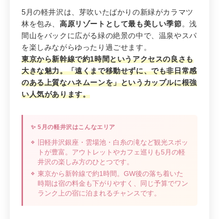
【5月・3位】
軽井沢
（長野県）
5月の軽井沢は、芽吹いたばかりの新緑がカラマツ
新緑の高原リゾートでゆったりハネム
林を包み、
高原リゾートとして最も美しい季節
。浅
ーン
間山をバックに広がる緑の絶景の中で、温泉やスパ
を楽しみながらゆったり過ごせます。
東京から新幹線で約1時間というアクセスの良さも
大きな魅力。「遠くまで移動せずに、でも非日常感
のある上質なハネムーンを」というカップルに根強
い人気があります。
✨ 5月の軽井沢はこんなエリア
旧軽井沢銀座・雲場池・白糸の滝など観光スポッ
トが豊富。アウトレットやカフェ巡りも5月の軽
井沢の楽しみ方のひとつです。
東京から新幹線で約1時間。GW後の落ち着いた
時期は宿の料金も下がりやすく、同じ予算でワン
ランク上の宿に泊まれるチャンスです。