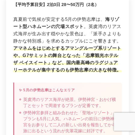
4
【平均予算目安】2泊3日 28〜50万円（2名）
先輩花嫁おすすめ 4位
【5月・4位】
伊勢志摩
（三重県）
真夏前で気候が安定する5月の伊勢志摩は、
海リゾ
英虞湾の静かな特別感と高級温泉リゾ
ート型ハネムーンの穴場スポット
。英虞湾のリアス
ート
式海岸が生み出す穏やかな景色は、「派手さよりも
静かな特別感」を求めるカップルにこそ響きます。
アマネムをはじめとするアマングループ系リゾート
や、G7サミットの舞台となった「志摩観光ホテル
ザ ベイスイート」など、
国内最高峰のラグジュア
リーホテル
が集中するのも伊勢志摩の大きな特徴。
✨ 5月の伊勢志摩はこんなエリア
英虞湾のリアス海岸が絶景。伊勢神宮・おかげ横
丁とセットで周遊するプランが定番です。
伊勢神宮参拝と組み合わせた「聖地×リゾート」
プランも5月に人気。ハネムーンの前日に伊勢神
宮をお参りして二人の新しい出発を報告してから
旅に出るという流れが先輩花嫁に好評です。