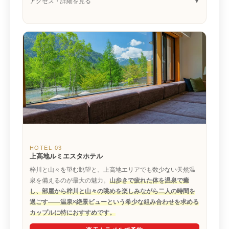
アクセス・詳細を見る
HOTEL 03
上高地ルミエスタホテル
梓川と山々を望む眺望と、上高地エリアでも数少ない天然温
泉を備えるのが最大の魅力。
山歩きで疲れた体を温泉で癒
し、部屋から梓川と山々の眺めを楽しみながら二人の時間を
過ごす——温泉×絶景ビューという希少な組み合わせを求める
カップルに特におすすめです。