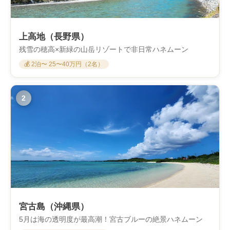
上高地（長野県）
残雪の穂高×新緑の山岳リゾートで非日常ハネムーン
💰 2泊〜 25〜40万円（2名）
2
宮古島（沖縄県）
5月は海の透明度が最高潮！宮古ブルーの絶景ハネムーン