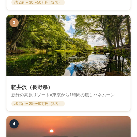
💰 2泊〜 30〜50万円（2名）
3
軽井沢（長野県）
新緑の高原リゾート×東京から1時間の癒しハネムーン
💰 2泊〜 25〜40万円（2名）
4