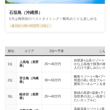
石垣島（沖縄県）
5月は梅雨前のベストタイミング！離島めぐりも楽しめる
💰 2泊〜 28〜45万円（2名）
順位
エリア
2泊〜予算
こんな
自然派×山岳リゾート×
上高地（長野
1位
25〜40万円
かな上高地で残雪の穂高
県）
人だけで楽しみたいカッ
離島リゾート×海×プー
宮古島（沖縄
2位
30〜50万円
明度の高い宮古ブルーの
県）
囲気でハネムーンを過ご
新緑の高原×温泉×アク
軽井沢（長野
3位
25〜40万円
別世界の涼しい高原リゾ
県）
たいカップルに
高級温泉リゾート×英虞