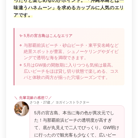
ったりと楽しめるのがポイント。「沖縄本島とは一
味違うハネムーン」を求めるカップルに人気のエリ
アです。
✨ 5月の宮古島はこんなエリア
与那覇前浜ビーチ・砂山ビーチ・東平安名崎など
絶景スポットが豊富。シュノーケリングやダイビ
ングで透明な海を満喫できます。
5月はGW後の閑散期に入りつつも気候は最高。
広いビーチをほぼ貸し切り状態で楽しめる、コス
パと体験の両方が揃った穴場シーズンです。
さつき・27歳 ／ ヨガインストラクター
5月の宮古島、本当に海の色が異次元でし
た！与那覇前浜ビーチの透明度が高すぎ
て、底が丸見えで二人でびっくり。GW明け
に行ったので観光客も少なくて、広いビー