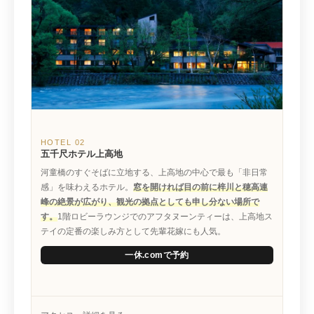
HOTEL 02
五千尺ホテル上高地
河童橋のすぐそばに立地する、上高地の中心で最も「非日常
感」を味わえるホテル。
窓を開ければ目の前に梓川と穂高連
峰の絶景が広がり、観光の拠点としても申し分ない場所で
す。
1階ロビーラウンジでのアフタヌーンティーは、上高地ス
テイの定番の楽しみ方として先輩花嫁にも人気。
一休.comで予約