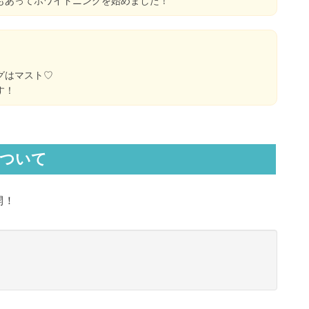
もあってホワイトニングを始めました！
グはマスト♡
す！
について
開！