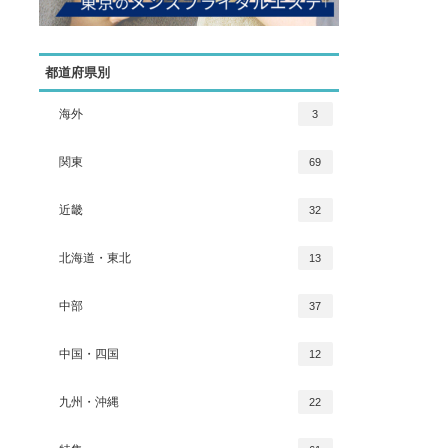
都道府県別
海外
3
関東
69
近畿
32
北海道・東北
13
中部
37
中国・四国
12
九州・沖縄
22