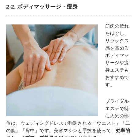
2-2. ボディマッサージ・痩身
筋肉の疲れ
をほぐし、
リラックス
感を高める
ボディマッ
サージや痩
身エステも
おすすめで
す。
ブライダル
エステで特
に人気の部
位は、ウェディングドレスで強調される「ウエスト」「二
の腕」「背中」です。美容マシンと手技を使って、
効率的