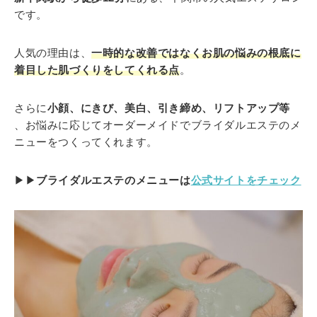
です。
人気の理由は、
一時的な改善ではなくお肌の悩みの根底に
着目した肌づくりをしてくれる点
。
さらに
小顔、にきび、美白、引き締め、リフトアップ等
、お悩みに応じてオーダーメイドでブライダルエステのメ
ニューをつくってくれます。
▶▶
ブライダルエステのメニューは
公式サイトをチェック