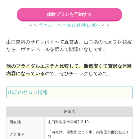
体験プランを予約する
＞＞
ヴァン・ベールの体験レポへ
＜＜
山口県内のサロンはすべて直営店。山口県の地元プレ花嫁
なら、ヴァンベールを選んで間違いなしです。
他のブライダルエステと比較して、断然安くて贅沢な体験
内容になっている
ので、ぜひチェックしてみて。
山口のサロン情報
岩国店
所在地
山口県岩国市車町2-2-19
「向今津」停留所にて下車、南岩国方面に徒歩3
アクセス
分