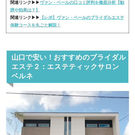
関連リンク▶▶
ヴァン・ベールの口コミ評判を徹底分析【勧
誘や効果は？】
関連リンク▶▶
【レポ】ヴァン・ベールのブライダルエステ
体験コースを丸ごと解説！
山口で安い！おすすめのブライダル
エステ２：エステティックサロン
ベルネ