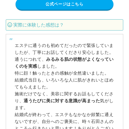
公式ページはこちら
実際に体験した感想は？
エステに通うのも初めてだったので緊張していま
したが、丁寧にお話してくださり安心しました。
通うにつれて、
みるみる肌の状態がよくなってい
くのを実感
しました。
特に顔！触ったときの感触が全然違いました。
結婚式当日も、いろいろな人に肌がきれいとほめ
てもらえました。
施術だけでなく、美容に関するお話もしてくださ
り、
通うたびに美に対する意識が高まった
気がし
ます。
結婚式が終わって、エステもなかなか頻繁に通え
ないですが、自分へのご褒美に、時々石田さんの
ところへ行きたいと思います！ありがとうござい