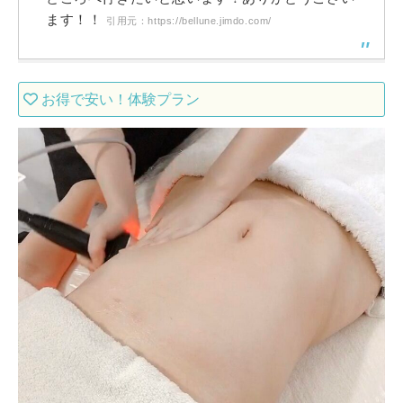
ます！！
引用元：https://bellune.jimdo.com/
お得で安い！体験プラン