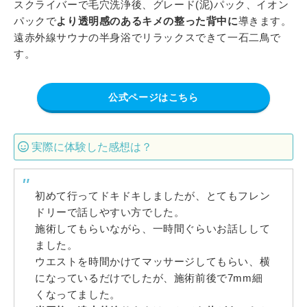
スクライバーで毛穴洗浄後、グレード(泥)パック、イオン
パックで
より透明感のあるキメの整った背中に
導きます。
遠赤外線サウナの半身浴でリラックスできて一石二鳥で
す。
公式ページはこちら
実際に体験した感想は？
初めて行ってドキドキしましたが、とてもフレン
ドリーで話しやすい方でした。
施術してもらいながら、一時間ぐらいお話しして
ました。
ウエストを時間かけてマッサージしてもらい、横
になっているだけでしたが、施術前後で7mm細
くなってました。