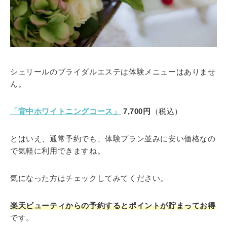
シェリールのブライダルエステは体験メニューはありませ
ん。
「背中ホワイトニングコース」
7,700円
（税込）
とはいえ、通常予約でも、体験プラン並みに安い価格なの
で気軽に利用できますね。
気になった方はチェックしてみてください。
楽天ビューティからの予約するとポイントが貯まってお得
です。