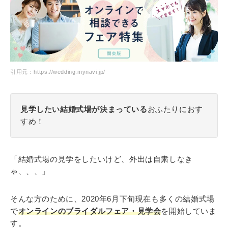
引用元：https://wedding.mynavi.jp/
見学したい結婚式場が決まっている
おふたりにおす
すめ！
「結婚式場の見学をしたいけど、外出は自粛しなき
ゃ、、、」
そんな方のために、2020年6月下旬現在も多くの結婚式場
で
オンラインのブライダルフェア・見学会
を開始していま
す。