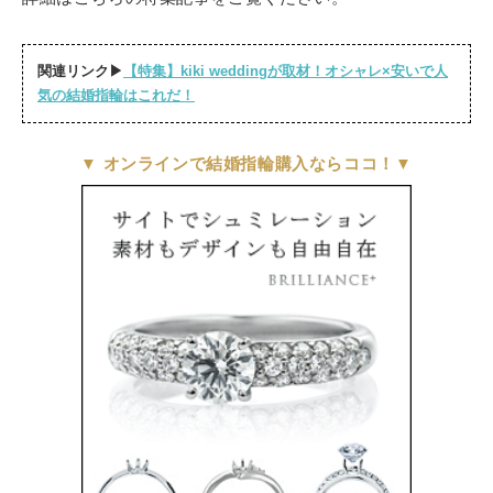
関連リンク▶
【特集】kiki weddingが取材！オシャレ×安いで人
気の結婚指輪はこれだ！
▼
オンラインで結婚指輪購入ならココ！
▼