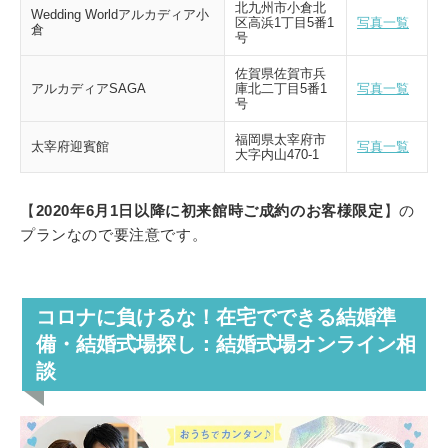
北九州市小倉北
Wedding Worldアルカディア小
区高浜1丁目5番1
写真一覧
倉
号
佐賀県佐賀市兵
アルカディアSAGA
庫北二丁目5番1
写真一覧
号
福岡県太宰府市
太宰府迎賓館
写真一覧
大字内山470-1
【
2020年6月1日以降に初来館時ご成約のお客様限定
】の
プランなので要注意です。
コロナに負けるな！在宅でできる結婚準
備・結婚式場探し：結婚式場オンライン相
談