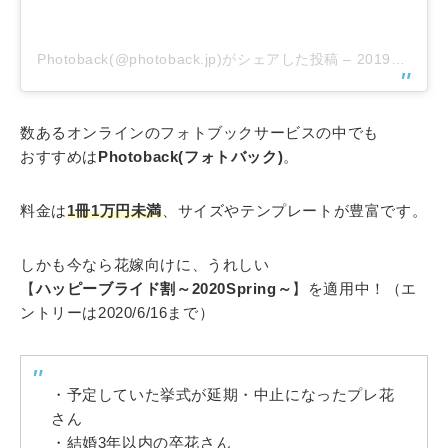
Photoback(@photoback.jp)がシェアした投稿
–
2019年 8月月28日午前2時05分PDT
数あるオンラインのフォトブックサービスの中でも
おすすめは
Photoback(フォトバック)
。
料金は
1冊1万円未満
、サイズやテンプレートが豊富です。
しかも今なら花嫁向けに、うれしい
【
ハッピーブライド割～2020Spring～
】を適用中！（エ
ントリーは2020/6/16まで）
・予定していた挙式が延期・中止になったプレ花
さん
・結婚3年以内の卒花さん