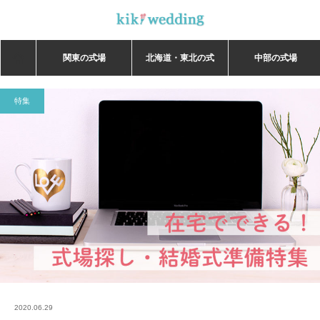
ホーム
ホーム
特集
コロナに負けるな！おうちでできる結婚準備・結婚式場探
関東の式場
北海道・東北の式
中部の式場
し特集
場
特集
2020.06.29