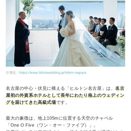
引用元：
https://www.hiltonwedding.jp/hilton-nagoya
名古屋の中心・伏見に構える「ヒルトン名古屋」は、
名古
屋初の外資系ホテルとして長年にわたり格上のウェディン
グを届けてきた高級式場
です。
最大の象徴は、地上105mに位置する天空のチャペル
「One O Five（ワン・オー・ファイブ）」。