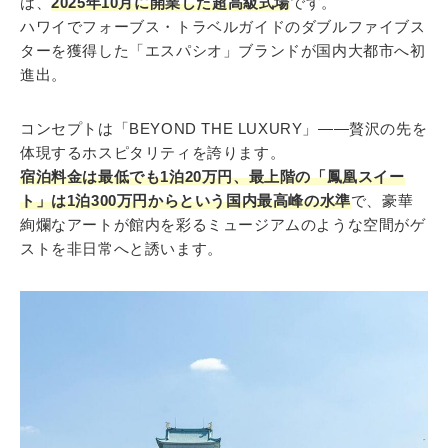
は、
2025年10月に開業した超高級式場
です。
ハワイでフォーブス・トラベルガイドのダブルファイブス
ターを獲得した「エスパシオ」ブランドが国内大都市へ初
進出。
コンセプトは「BEYOND THE LUXURY」——贅沢の先を
体現するホスピタリティを誇ります。
宿泊料金は最低でも1泊20万円、最上階の「鳳凰スイー
ト」は1泊300万円からという国内最高峰の水準
で、豪華
絢爛なアートが館内を彩るミュージアムのような空間がゲ
ストを非日常へと誘います。