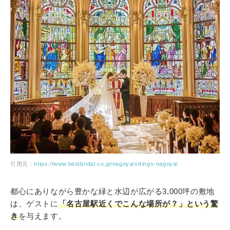
引用元：
https://www.bestbridal.co.jp/nagoya/strings-nagoya/
都心にありながら豊かな緑と水辺が広がる3,000坪の敷地
は、ゲストに
「名古屋駅近くでこんな場所が？」という驚
き
を与えます。