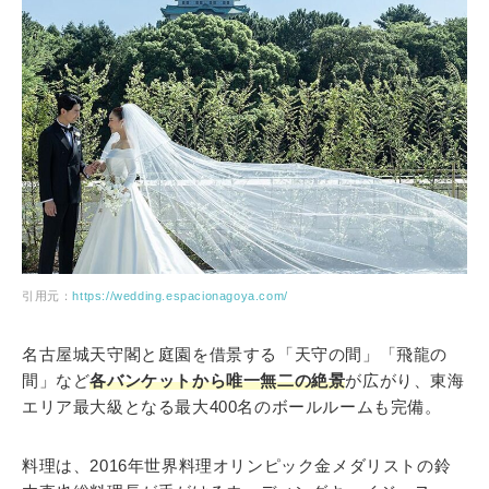
引用元：
https://wedding.espacionagoya.com/
名古屋城天守閣と庭園を借景する「天守の間」「飛龍の
間」など
各バンケットから唯一無二の絶景
が広がり、東海
エリア最大級となる最大400名のボールルームも完備。
料理は、2016年世界料理オリンピック金メダリストの鈴