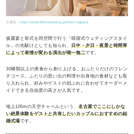
引用元：
https://www.hiltonwedding.jp/hilton-nagoya
披露宴と挙式を同空間で行う「韓国式ウェディングスタイ
ル」の先駆けとしても知られ、
日中・夕日・夜景と時間帯
によって表情が変わる演出が唯一無二
です。
30種類以上の美食から創り上げる、おふたりだけのフレン
チコース。ふたりの思い出の料理や出身地の食材なども取
り入れられ、好みやゲストの顔ぶれに合わせてオーダーメ
イドできる自由度の高さが人気です。
地上105mの天空チャペルという、
名古屋でここにしかな
い絶景体験をゲストと共有したいカップルにおすすめの結
婚式場
です。