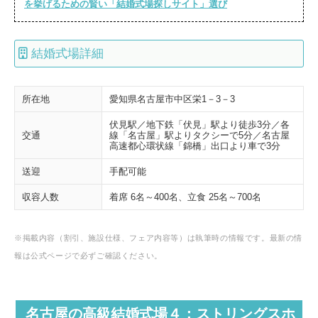
を挙げるための賢い「結婚式場探しサイト」選び
結婚式場詳細
所在地
愛知県名古屋市中区栄1－3－3
伏見駅／地下鉄「伏見」駅より徒歩3分／各
交通
線「名古屋」駅よりタクシーで5分／名古屋
高速都心環状線「錦橋」出口より車で3分
送迎
手配可能
収容人数
着席 6名～400名、立食 25名～700名
※掲載内容（割引、施設仕様、フェア内容等）は執筆時の情報です。最新の情
報は公式ページで必ずご確認ください。
名古屋の高級結婚式場４：ストリングスホ