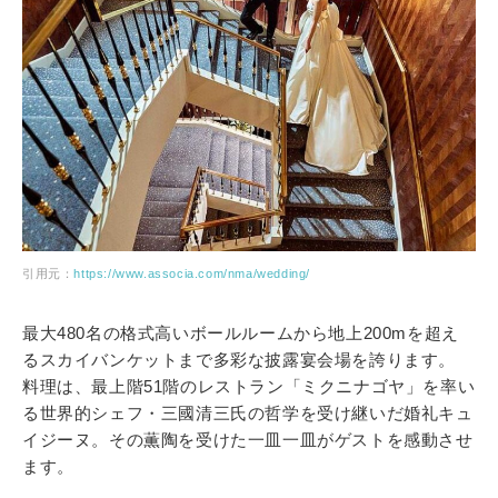
引用元：
https://www.associa.com/nma/wedding/
最大480名の格式高いボールルームから地上200mを超え
るスカイバンケットまで多彩な披露宴会場を誇ります。
料理は、最上階51階のレストラン「ミクニナゴヤ」を率い
る世界的シェフ・三國清三氏の哲学を受け継いだ婚礼キュ
イジーヌ。その薫陶を受けた一皿一皿がゲストを感動させ
ます。