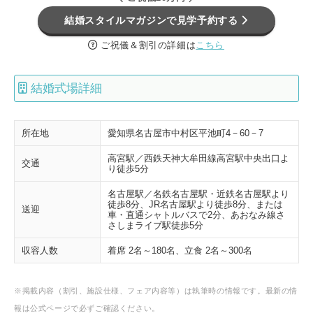
結婚スタイルマガジンで見学予約する
ご祝儀＆割引の詳細は
こちら
結婚式場詳細
所在地
愛知県名古屋市中村区平池町4－60－7
高宮駅／西鉄天神大牟田線高宮駅中央出口よ
交通
り徒歩5分
名古屋駅／名鉄名古屋駅・近鉄名古屋駅より
徒歩8分、JR名古屋駅より徒歩8分、または
送迎
車・直通シャトルバスで2分、あおなみ線さ
さしまライブ駅徒歩5分
収容人数
着席 2名～180名、立食 2名～300名
※掲載内容（割引、施設仕様、フェア内容等）は執筆時の情報です。最新の情
報は公式ページで必ずご確認ください。