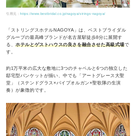
引用元：
https://www.bestbridal.co.jp/nagoya/strings-nagoya/
「ストリングスホテルNAGOYA」は、ベストブライダル
グループの最高峰ブランドが名古屋駅徒歩8分に展開す
る、
ホテルとゲストハウスの良さを融合させた高級式場
で
す。
約1万平米の広大な敷地に3つのチャペルと6つの独立した
邸宅型バンケットが揃い、中でも「アートグレース大聖
堂」（ステンドグラス×パイプオルガン×聖歌隊の生演
奏）が象徴的です。