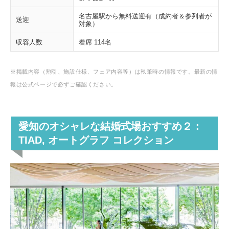
名古屋駅から無料送迎有（成約者＆参列者が
送迎
対象）
収容人数
着席 114名
※掲載内容（割引、施設仕様、フェア内容等）は執筆時の情報です。最新の情
報は公式ページで必ずご確認ください。
愛知のオシャレな結婚式場おすすめ２：
TIAD, オートグラフ コレクション