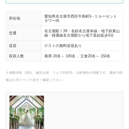
愛知県名古屋市西区牛島町6－1 ルーセント
所在地
タワー内
名古屋駅 / JR・名鉄名古屋本線・地下鉄東山
交通
線・桜通線名古屋駅から地下直結徒歩5分
送迎
ゲストの無料送迎あり
収容人数
着席 20名～ 100名 、立食20名～ 150名
※掲載内容（割引、施設仕様、フェア内容等）は執筆時の情報です。最新の情
報は公式ページで必ずご確認ください。