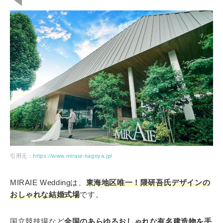
引用元：
https://www.miraie-nagoya.jp/
MIRAIE Weddingは、
東海地区唯一！隈研吾氏デザインの
おしゃれな結婚式場
です。
国立競技場など
全国のあらゆるおしゃれな有名建造物を手