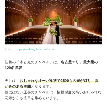
引用元：
https://wedding.hotel-tiad.com/
注目の「木と光のチャペル」は、
名古屋エリア最大級の
120名収容
。
天井は、
おしゃれなオーバル状で2500もの光が灯り、温
かみのある空間
となります。
他にはない圧巻のチャペルは、情報感度の高いおしゃれな
花嫁からも注目を集めています。