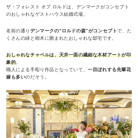
ザ・フォレスト オブ ロルドは、デンマークがコンセプト
のおしゃれなゲストハウス結婚式場。
名前の通り
デンマークの“ロルドの森”がコンセプト
で、た
くさんの緑と樹木に囲まれたおしゃれな邸宅です。
おしゃれなチャペルは、天井一面の繊細な木材アートが印
象的
。
職人による手彫り作品となっていて、
一目ぼれする先輩花
嫁も多い
のだそう。