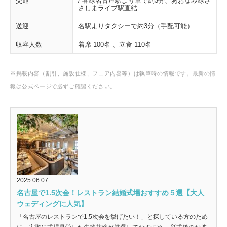
交通
/ 各線名古屋駅より車で約3分、あおなみ線さ
さしまライブ駅直結
送迎
名駅よりタクシーで約3分（手配可能）
収容人数
着席 100名 、立食 110名
※掲載内容（割引、施設仕様、フェア内容等）は執筆時の情報です。最新の情
報は公式ページで必ずご確認ください。
2025.06.07
名古屋で1.5次会！レストラン結婚式場おすすめ５選【大人
ウェディングに人気】
「名古屋のレストランで1.5次会を挙げたい！」と探している方のため