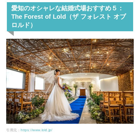
愛知のオシャレな結婚式場おすすめ５：
The Forest of Lold（ザ フォレスト オブ
ロルド）
引用元：
https://www.lold.jp/