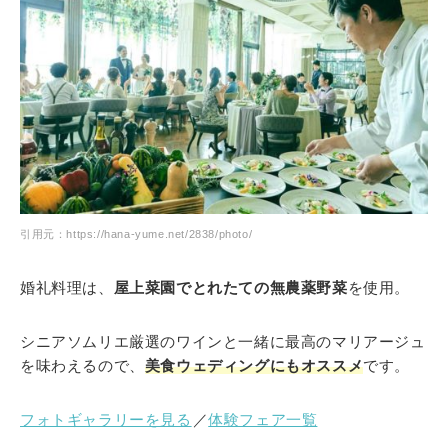
引用元：https://hana-yume.net/2838/photo/
婚礼料理は、
屋上菜園でとれたての無農薬野菜
を使用。
シニアソムリエ厳選のワインと一緒に最高のマリアージュ
を味わえるので、
美食ウェディングにもオススメ
です。
フォトギャラリーを見る
／
体験フェア一覧