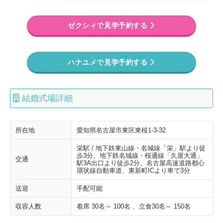
ゼクシィで見学予約する
ハナユメで見学予約する
結婚式場詳細
所在地
愛知県名古屋市東区東桜1-3-32
栄駅 / 地下鉄東山線・名城線「栄」駅より徒
歩3分、地下鉄名城線・桜通線「久屋大通」
交通
駅3A出口より徒歩2分、名古屋高速道路都心
環状線自動車道、東新町ICより車で3分
送迎
手配可能
収容人数
着席 30名～ 100名 、立食30名～ 150名