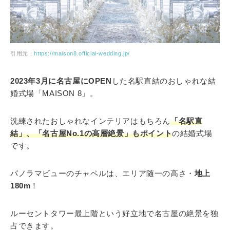
引用元：
https://maison8.official-wedding.jp/
2023年3月に名古屋にOPEN
した名駅直結のおしゃれな結
婚式場「MAISON 8」。
洗練されたおしゃれなインテリアはもちろん
「名駅直
結」、「名古屋No.1の高層絶景」もポイント
の結婚式場
です。
パノラマビューのチャペルは、エリア随一の高さ・
地上
180m
！
ルーセントタワー最上階という好立地で名古屋の絶景を独
占できます。