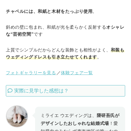
チャペルには、和紙と木材をたっぷり使用
。
斜めの壁に包まれ、和紙が光を柔らかく反射する
オシャレ
な“芸術空間”
です
上質でシンプルだからどんな装飾とも相性がよく、
和装も
ウェディングドレスも引き立たせてくれます
。
フォトギャラリーを見る
／
体験フェア一覧
実際に見学した感想は？
ミライエ ウエディングは、
隈研吾氏が
デザインしたおしゃれな結婚式場
！愛