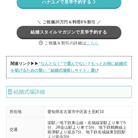
ハナユメで見学予約する
＼ ご祝儀20万円＆料理8％割引 ／
結婚スタイルマガジンで見学予約する
ご祝儀＆割引の詳細は
こちら
関連リンク▶▶
“なんとなく”で選んでない？もっとお得に結婚式
を挙げるための賢い「結婚式場探しサイト」選び
結婚式場詳細
所在地
愛知県名古屋市中区富士見町10
栄駅／地下鉄東山線・名城線栄駅より車で5
分、JR金山駅より車で3分、地下鉄鶴舞線上
交通
前津駅より徒歩7分、地下鉄名城線東別院駅
より徒歩3分