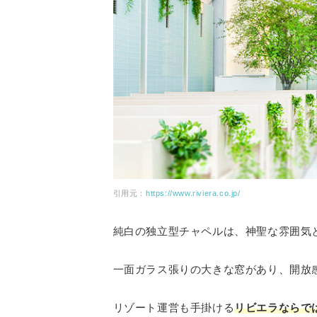
引用元：
https://www.riviera.co.jp/
純白の独立型チャペルは、神聖な雰囲気
一面ガラス張りの大きな窓があり、開放
リゾート運営も手掛ける
リビエラならで