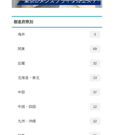
都道府県別
海外
3
関東
69
近畿
32
北海道・東北
13
中部
37
中国・四国
12
九州・沖縄
22