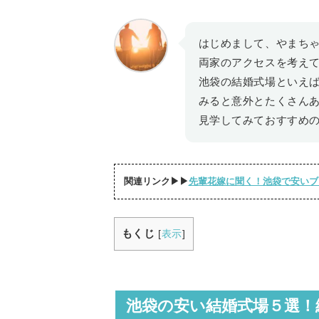
はじめまして、やまち
両家のアクセスを考え
池袋の結婚式場といえ
みると意外とたくさん
見学してみておすすめ
関連リンク▶▶
先輩花嫁に聞く！池袋で安いブ
もくじ
[
表示
]
池袋の安い結婚式場５選！