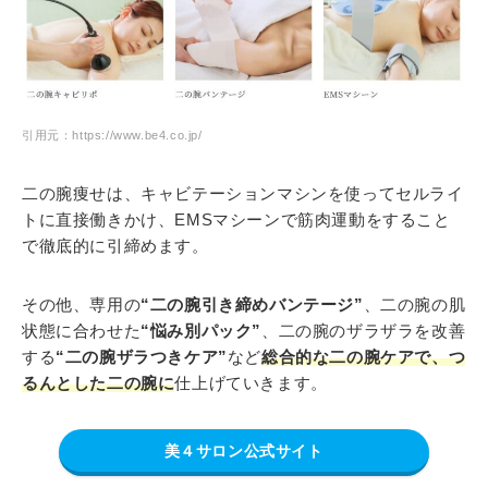
引用元：https://www.be4.co.jp/
二の腕痩せは、キャビテーションマシンを使ってセルライ
トに直接働きかけ、EMSマシーンで筋肉運動をすること
で徹底的に引締めます。
その他、専用の
“二の腕引き締めバンテージ”
、二の腕の肌
状態に合わせた
“悩み別パック”
、二の腕のザラザラを改善
する
“二の腕ザラつきケア”
など
総合的な二の腕ケアで、つ
るんとした二の腕に
仕上げていきます。
美４サロン公式サイト