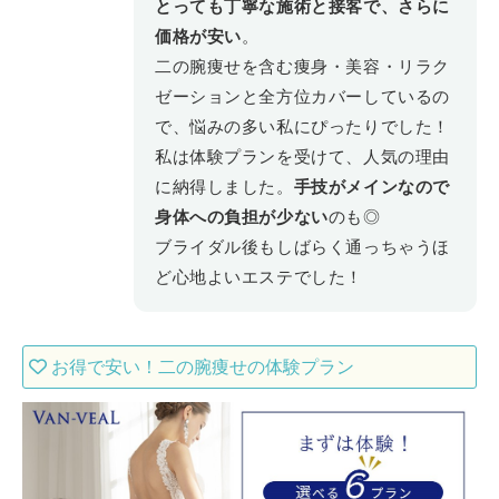
とっても丁寧な施術と接客で、さらに
価格が安い
。
二の腕痩せを含む痩身・美容・リラク
ゼーションと全方位カバーしているの
で、悩みの多い私にぴったりでした！
私は体験プランを受けて、人気の理由
に納得しました。
手技がメインなので
身体への負担が少ない
のも◎
ブライダル後もしばらく通っちゃうほ
ど心地よいエステでした！
お得で安い！二の腕痩せの体験プラン