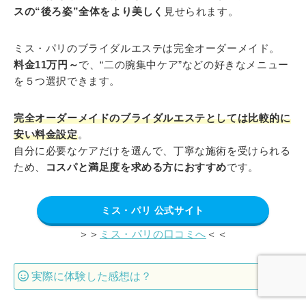
スの“後ろ姿”全体をより美しく
見せられます。
ミス・パリのブライダルエステは完全オーダーメイド。
料金11万円～
で、“二の腕集中ケア”などの好きなメニュー
を５つ選択できます。
完全オーダーメイドのブライダルエステとしては比較的に
安い料金設定
。
自分に必要なケアだけを選んで、丁寧な施術を受けられる
ため、
コスパと満足度を求める方におすすめ
です。
ミス・パリ 公式サイト
＞＞
ミス・パリの口コミへ
＜＜
実際に体験した感想は？