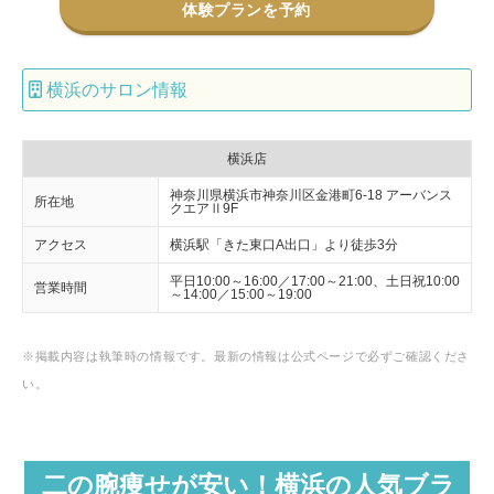
体験プランを予約
横浜のサロン情報
横浜店
神奈川県横浜市神奈川区金港町6-18 アーバンス
所在地
クエアⅡ9F
アクセス
横浜駅「きた東口A出口」より徒歩3分
平日10:00～16:00／17:00～21:00、土日祝10:00
営業時間
～14:00／15:00～19:00
※掲載内容は執筆時の情報です。最新の情報は公式ページで必ずご確認くださ
い。
二の腕痩せが安い！横浜の人気ブラ