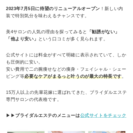
2023年7月5日に待望のリニューアルオープン
！新しい内
装で特別気分を味わえるチャンスです。
美4サロンの人気の理由を探ってみると
「勧誘がない」
「他より安い」
という口コミが多く見られます。
公式サイトには料金がすべて明確に表示されていて、しか
も圧倒的に安い。
安い費用で二の腕痩せなどの痩身・フェイシャル・シェー
ビング等
必要なケアがまるっと叶うのが最大の特長です
。
15万人以上の先輩花嫁に選ばれてきた、ブライダルエステ
専門サロンの代表格です。
▶▶
ブライダルエステのメニューは
公式サイトをチェック