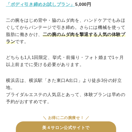
「ボディ引き締めお試しプラン」
5,000円
二の腕をはじめ背中・脇のムダ肉を、ハンドケアでもみほ
ぐしてからバンテージで引き締め。さらには機械を使って
脂肪に働きかけ、
二の腕のムダ肉を撃退する人気の体験プ
ラン
です。
どちらも1人1回限定、挙式・前撮り・フォト婚まで1ヶ月
以上前までに受ける必要があります。
横浜店は、横浜駅「きた東口A出口」より徒歩3分の好立
地。
ブライダルエステの人気店とあって、体験プランは早めの
予約がおすすめです。
＼ お得に二の腕痩せ！ ／
美４サロン公式サイトで