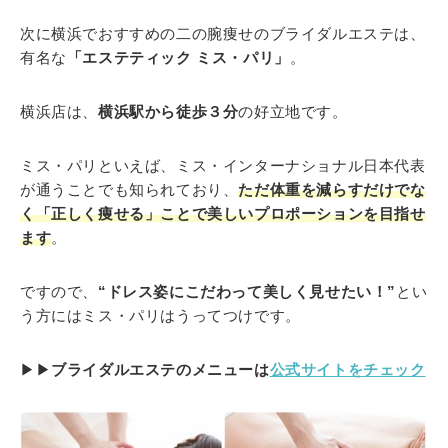
次に横浜でおすすめの二の腕痩せのブライダルエステは、
有名な
「エステティック ミス・パリ」
。
横浜店は、
横浜駅から徒歩３分
の好立地です。
ミス・パリといえば、ミス・インターナショナル日本代表
が通うことでも知られており、
ただ体重を減らすだけでな
く「正しく痩せる」ことで美しいプロポーションを目指せ
ます
。
ですので、
“ドレス姿にこだわって美しく見せたい！”
とい
う方にはミス・パリはうってつけです。
▶▶
ブライダルエステのメニューは
公式サイトをチェック