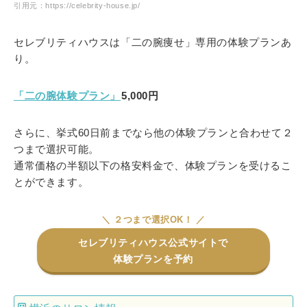
引用元：https://celebrity-house.jp/
セレブリティハウスは「二の腕痩せ」専用の体験プランあ
り。
「二の腕体験プラン」
5,000円
さらに、挙式60日前までなら他の体験プランと合わせて２
つまで選択可能。
通常価格の半額以下の格安料金で、体験プランを受けるこ
とができます。
＼ ２つまで選択OK！ ／
セレブリティハウス公式サイトで
体験プランを予約