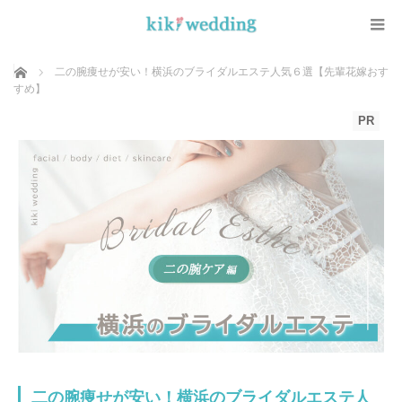
ホーム
二の腕痩せが安い！横浜のブライダルエステ人気６選【先輩花嫁おす
すめ】
PR
二の腕痩せが安い！横浜のブライダルエステ人