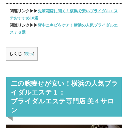
関連リンク▶▶
先輩花嫁に聞く！横浜で安いブライダルエス
テおすすめ10選
関連リンク▶▶
背中ニキビをケア！横浜の人気ブライダルエ
ステ６選
もくじ
[
表示
]
二の腕痩せが安い！横浜の人気ブラ
イダルエステ１：
ブライダルエステ専門店 美４サロ
ン