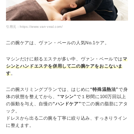
引用元：https://www.van-veal.com/
二の腕ケアは、ヴァン・ベールの人気No.1ケア。
マシンだけに頼るエステが多い中、ヴァン・ベールでは
マ
シンとハンドエステを併用して二の腕ケアをおこないま
す
。
二の腕スリミングプランでは、はじめに
“特殊温熱法”
で身
体の状態を整えてから、
“マシン”
で１秒間に100万回以上
の振動を与え、自慢の
“ハンドケア”
で二の腕の脂肪にアタ
ック。
ドレスから出る二の腕を丁寧に絞り込み、すっきりライン
に整えます。