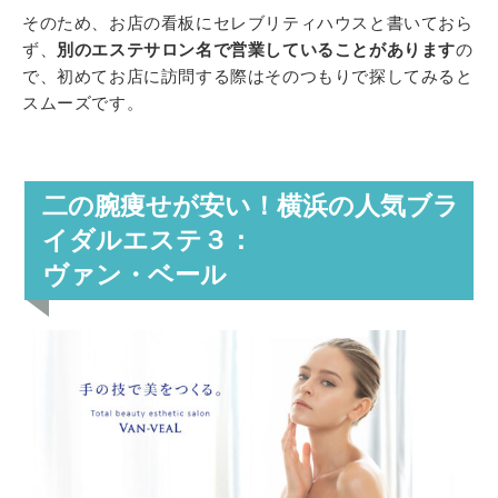
そのため、お店の看板にセレブリティハウスと書いておら
ず、
別のエステサロン名で営業していることがあります
の
で、初めてお店に訪問する際はそのつもりで探してみると
スムーズです。
二の腕痩せが安い！横浜の人気ブラ
イダルエステ３：
ヴァン・ベール