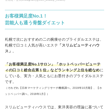
お客様満足度No.1！
芸能人も通う骨盤ダイエット
札幌で次におすすめの二の腕痩せのブライダルエステは、
札幌で口コミ人気が高いエステ
「スリムビューティハウ
ス」
。
「お客様満足度No.1サロン」「ホットペッパービューテ
ィの口コミ総合点第１位」などランキング上位を総なめ
に
している、実力・人気ともにお墨付きのブライダルエステ
です。
（それぞれ【日本マーケティングリサーチ機構調べ。2019年10月期】、【ホ
ットペッパー調べ。2018年1月】）
スリムビューティハウスでは、東洋美容の理論に基づいて