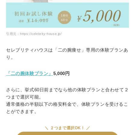
引用元：https://celebrity-house.jp/
セレブリティハウスは「二の腕痩せ」専用の体験プランあ
り。
「二の腕体験プラン」
5,000円
さらに、挙式60日前までなら他の体験プランと合わせて２
つまで選択可能。
通常価格の半額以下の格安料金で、体験プランを受けるこ
とができます。
＼ ２つまで選択OK！ ／