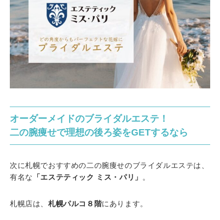
オーダーメイドのブライダルエステ！
二の腕痩せで理想の後ろ姿をGETするなら
次に札幌でおすすめの二の腕痩せのブライダルエステは、
有名な
「エステティック ミス・パリ」
。
札幌店は、
札幌パルコ８階
にあります。