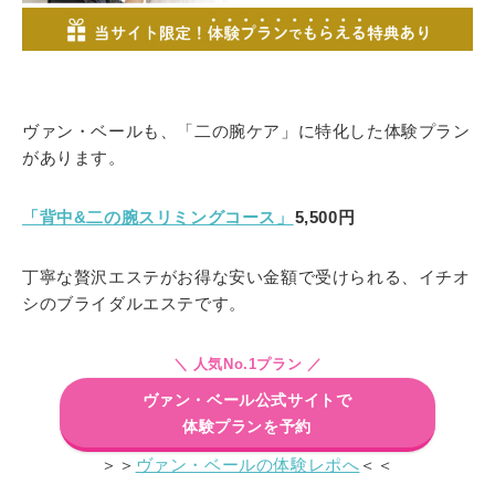
ヴァン・ベールも、「二の腕ケア」に特化した体験プラン
があります。
「背中&二の腕スリミングコース」
5,500円
丁寧な贅沢エステがお得な安い金額で受けられる、イチオ
シのブライダルエステです。
＼ 人気No.1プラン ／
ヴァン・ベール公式サイトで
体験プランを予約
＞＞
ヴァン・ベールの体験レポへ
＜＜