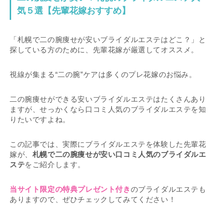
気５選【先輩花嫁おすすめ】
「札幌で二の腕痩せが安いブライダルエステはどこ？」と
探している方のために、先輩花嫁が厳選してオススメ。
視線が集まる“二の腕”ケアは多くのプレ花嫁のお悩み。
二の腕痩せができる安いブライダルエステはたくさんあり
ますが、せっかくなら口コミ人気のブライダルエステを知
りたいですよね。
この記事では、実際にブライダルエステを体験した先輩花
嫁が、
札幌で二の腕痩せが安い口コミ人気のブライダルエ
ステ
をご紹介します。
当サイト限定の特典プレゼント付き
のブライダルエステも
ありますので、ぜひチェックしてみてください！