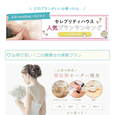
＼ どのプランがいいか迷ったら.. ／
お得で安い！二の腕痩せの体験プラン