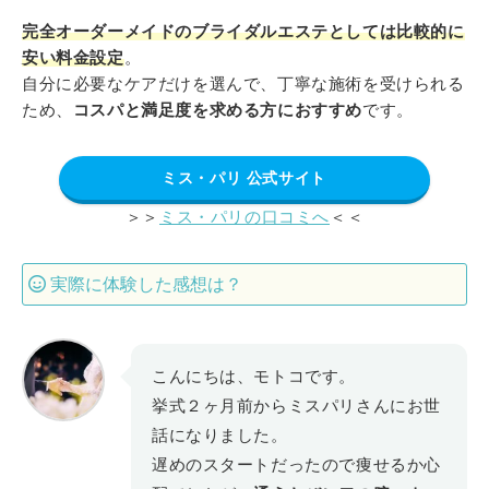
完全オーダーメイドのブライダルエステとしては比較的に
安い料金設定
。
自分に必要なケアだけを選んで、丁寧な施術を受けられる
ため、
コスパと満足度を求める方におすすめ
です。
ミス・パリ 公式サイト
＞＞
ミス・パリの口コミへ
＜＜
実際に体験した感想は？
こんにちは、モトコです。
挙式２ヶ月前からミスパリさんにお世
話になりました。
遅めのスタートだったので痩せるか心