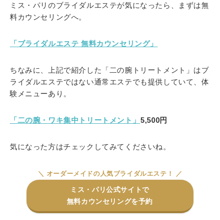
ミス・パリのブライダルエステが気になったら、まずは無
料カウンセリングへ。
「ブライダルエステ 無料カウンセリング」
ちなみに、上記で紹介した「二の腕トリートメント」はブ
ライダルエステではない通常エステでも提供していて、体
験メニューあり。
「二の腕・ワキ集中トリートメント」
5,500円
気になった方はチェックしてみてくださいね。
＼ オーダーメイドの人気ブライダルエステ！ ／
ミス・パリ公式サイトで
無料カウンセリングを予約