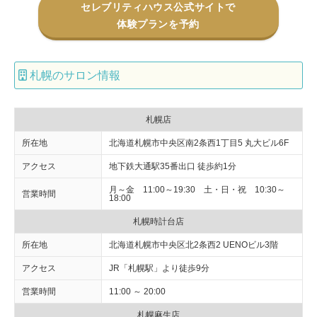
セレブリティハウス公式サイトで
体験プランを予約
札幌のサロン情報
札幌店
所在地
北海道札幌市中央区南2条西1丁目5 丸大ビル6F
アクセス
地下鉄大通駅35番出口 徒歩約1分
月～金 11:00～19:30 土・日・祝 10:30～
営業時間
18:00
札幌時計台店
所在地
北海道札幌市中央区北2条西2 UENOビル3階
アクセス
JR「札幌駅」より徒歩9分
営業時間
11:00 ～ 20:00
札幌麻生店