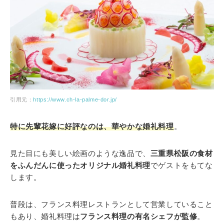
引用元：
https://www.ch-la-palme-dor.jp/
特に先輩花嫁に好評なのは、華やかな婚礼料理
。
見た目にも美しい絵画のような逸品で、
三重県松阪の食材
をふんだんに使ったオリジナル婚礼料理
でゲストをもてな
します。
普段は、フランス料理レストランとして営業していること
もあり、婚礼料理は
フランス料理の有名シェフが監修
。