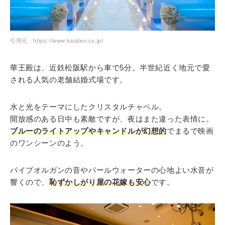
引用元：https://www.kaoden.co.jp/
華王殿は、近鉄松阪駅から車で5分。半世紀近く地元で愛
される人気の老舗結婚式場です。
水と光をテーマにしたクリスタルチャペル。
開放感のある日中も素敵ですが、夜はまた違った表情に。
ブルーのライトアップやキャンドルが幻想的
でまるで映画
のワンシーンのよう。
パイプオルガンの音やパールウォーターの心地よい水音が
響くので、
恥ずかしがり屋の花嫁も安心
です。