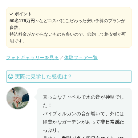
ポイント
50名179万円～
などコスパにこだわった安い予算のプランが
多数。
持込料金がかからないものも多いので、節約して格安婚が可
能です。
フォトギャラリーを見る
／
体験フェア一覧
実際に見学した感想は？
真っ白なチャペルで水の音が神聖でし
た！
パイプオルガンの音が響いて、外には
緑豊かなガーデンがあって
非日常感た
っぷり
。