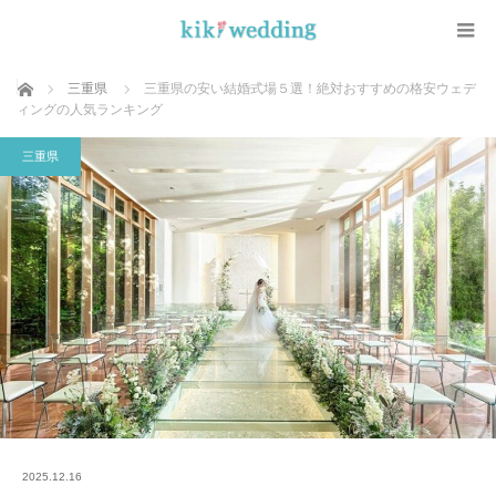
ホーム
三重県
三重県の安い結婚式場５選！絶対おすすめの格安ウェデ
ィングの人気ランキング
三重県
2025.12.16