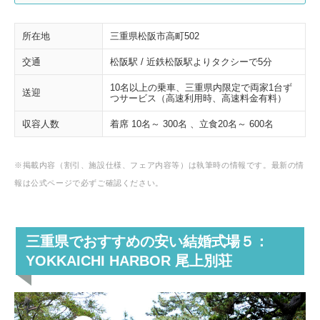
所在地
三重県松阪市高町502
交通
松阪駅 / 近鉄松阪駅よりタクシーで5分
10名以上の乗車、三重県内限定で両家1台ず
送迎
つサービス（高速利用時、高速料金有料）
収容人数
着席 10名～ 300名 、立食20名～ 600名
※掲載内容（割引、施設仕様、フェア内容等）は執筆時の情報です。最新の情
報は公式ページで必ずご確認ください。
三重県でおすすめの安い結婚式場５：
YOKKAICHI HARBOR 尾上別荘