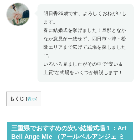
明日香26歳です、よろしくおねがいし
ます。
春に結婚式を挙げました！旦那となか
なか意見が一致せず、四日市～津・松
阪エリアまで広げて式場を探しました
^^;
いろいろ見ましたがその中で“安い＆
上質”な式場をいくつか解説します！
もくじ
[
表示
]
三重県でおすすめの安い結婚式場１：Art
Bell Ange Mie （アールベルアンジェ ミ