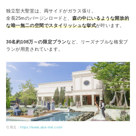
独立型大聖堂は、両サイドがガラス張り。
全長25mのバージンロードと、
森の中にいるような開放的
な唯一無二の空間でスタイリッシュな挙式
が叶います。
30名約108万～の限定プラン
など、リーズナブルな格安プ
ランが用意されています。
引用元：
https://www.aba-mie.com/