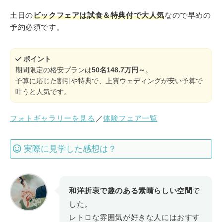
土日の
ビックフェアは試食＆特典付で大人気
なので早めの
予約必須です。
ポイント
期間限定の格安プランは
50名148.7万円～
。
予算に応じた割引や特典で、上質ウェディングが安い予算で
叶うと人気です。
フォトギャラリーを見る
／
体験フェア一覧
実際に見学した感想は？
和洋折衷で趣のある素晴らしい空間
で
した。
レトロな雰囲気が好きな人にはおすす