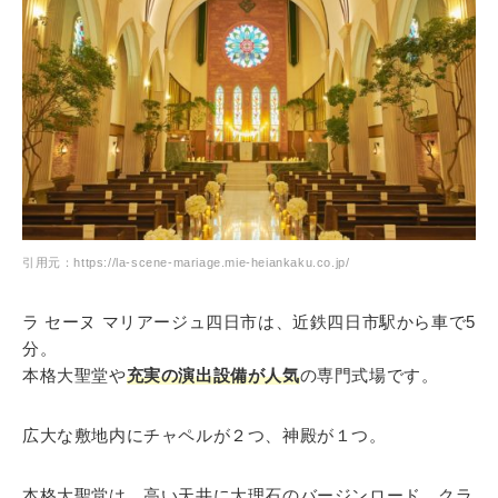
引用元：https://la-scene-mariage.mie-heiankaku.co.jp/
ラ セーヌ マリアージュ四日市は、近鉄四日市駅から車で5
分。
本格大聖堂や
充実の演出設備が人気
の専門式場です。
広大な敷地内にチャペルが２つ、神殿が１つ。
本格大聖堂は、高い天井に大理石のバージンロード。クラ