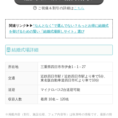
ご祝儀＆割引の詳細は
こちら
関連リンク▶▶
“なんとなく”で選んでない？もっとお得に結婚式
を挙げるための賢い「結婚式場探しサイト」選び
結婚式場詳細
所在地
三重県四日市市伊倉1－1－27
近鉄四日市駅 / 近鉄四日市駅より車で5分、
交通
東名阪自動車道四日市ICより車で10分
送迎
マイクロバス2台送迎可能
収容人数
着席 10名～ 120名
※掲載内容（割引、施設仕様、フェア内容等）は執筆時の情報です。最新の情