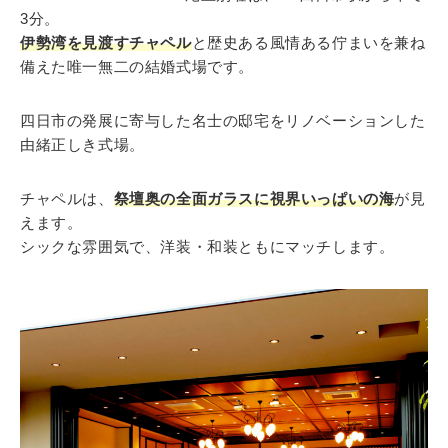
3分。
伊勢湾を見渡すチャペル
と歴史ある風情ある佇まいを兼ね
備えた唯一無二の結婚式場です。
四日市の発展に寄与した名士の邸宅をリノベーションした
由緒正しき式場。
チャペルは、
祭壇奥の全面ガラスに視界いっぱいの海
が見
えます。
シックな雰囲気で、洋装・和装ともにマッチします。