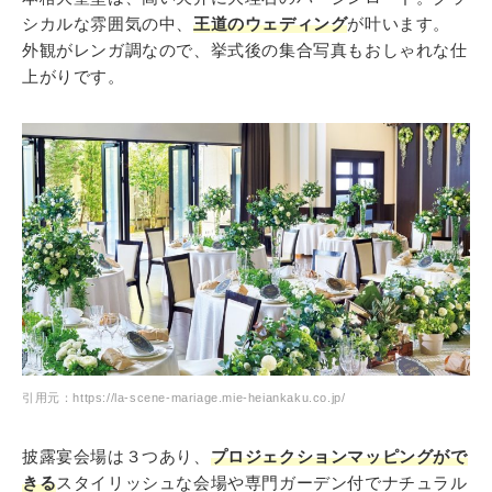
シカルな雰囲気の中、
王道のウェディング
が叶います。
外観がレンガ調なので、挙式後の集合写真もおしゃれな仕
上がりです。
引用元：https://la-scene-mariage.mie-heiankaku.co.jp/
披露宴会場は３つあり、
プロジェクションマッピングがで
きる
スタイリッシュな会場や専門ガーデン付でナチュラル