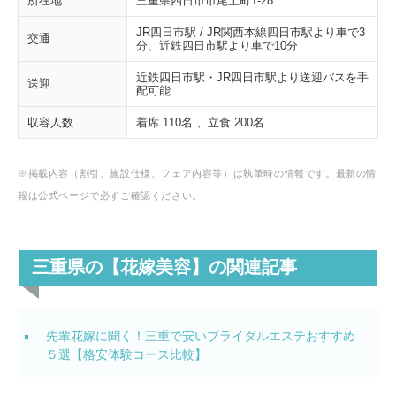
所在地
三重県四日市市尾上町1-28
JR四日市駅 / JR関西本線四日市駅より車で3
交通
分、近鉄四日市駅より車で10分
近鉄四日市駅・JR四日市駅より送迎バスを手
送迎
配可能
収容人数
着席 110名 、立食 200名
※掲載内容（割引、施設仕様、フェア内容等）は執筆時の情報です。最新の情
報は公式ページで必ずご確認ください。
三重県の【花嫁美容】の関連記事
先輩花嫁に聞く！三重で安いブライダルエステおすすめ
５選【格安体験コース比較】