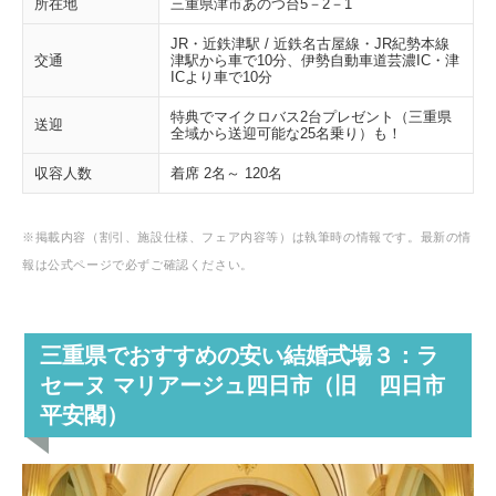
所在地
三重県津市あのつ台5－2－1
JR・近鉄津駅 / 近鉄名古屋線・JR紀勢本線
交通
津駅から車で10分、伊勢自動車道芸濃IC・津
ICより車で10分
特典でマイクロバス2台プレゼント（三重県
送迎
全域から送迎可能な25名乗り）も！
収容人数
着席 2名～ 120名
※掲載内容（割引、施設仕様、フェア内容等）は執筆時の情報です。最新の情
報は公式ページで必ずご確認ください。
三重県でおすすめの安い結婚式場３：ラ
セーヌ マリアージュ四日市（旧 四日市
平安閣）