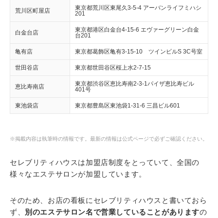
東京都荒川区東尾久3-5-4 アーバンライフミハシ
荒川区町屋店
201
東京都港区白金台4-15-6 エヴァーグリーン白金
白金台店
台201
亀有店
東京都葛飾区亀有3-15-10 ツインビルS 3C号室
世田谷店
東京都世田谷区桜上水2-7-15
東京都渋谷区恵比寿南2-3-1パイザ恵比寿ビル
恵比寿南店
401号
東池袋店
東京都豊島区東池袋1-31-6 三昌ビル601
※掲載内容は執筆時の情報です。最新の情報は公式ページで必ずご確認ください。
セレブリティハウスは加盟店制度をとっていて、全国の
様々なエステサロンが加盟しています。
そのため、お店の看板にセレブリティハウスと書いておら
ず、
別のエステサロン名で営業していることがあります
の