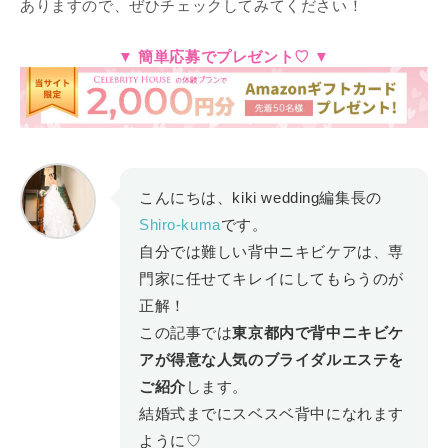
ありますので、ぜひチェックしてみてください！
▼ 簡単応募でプレゼント♡ ▼
こんにちは、kiki wedding編集長の
Shiro-kuma
です。
自分では難しい背中ニキビケアは、専
門家に任せてキレイにしてもらうのが
正解！
この記事では
東京都内で背中ニキビケ
アが得意な人気のブライダルエステを
ご紹介
します。
結婚式までにスベスベ背中になれます
ように♡