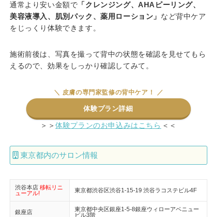
通常より安い金額で
「クレンジング、AHAピーリング、
美容液導入、肌別パック、薬用ローション」
など背中ケア
をじっくり体験できます。
施術前後は、写真を撮って背中の状態を確認を見せてもら
えるので、効果をしっかり確認してみて。
＼ 皮膚の専門家監修の背中ケア！ ／
体験プラン詳細
＞＞
体験プランのお申込みはこちら
＜＜
東京都内のサロン情報
渋谷本店
移転リニ
東京都渋谷区渋谷1-15-19 渋谷ラコステビル4F
ューアル!
東京都中央区銀座1-5-8銀座ウィローアベニュー
銀座店
ビル3階