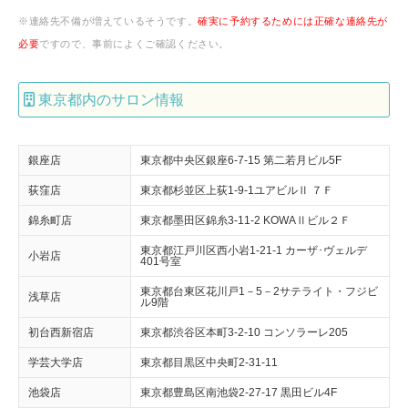
※連絡先不備が増えているそうです。
確実に予約するためには正確な連絡先が
必要
ですので、事前によくご確認ください。
東京都内のサロン情報
銀座店
東京都中央区銀座6-7-15 第二若月ビル5F
荻窪店
東京都杉並区上荻1-9-1ユアビルⅡ ７Ｆ
錦糸町店
東京都墨田区錦糸3-11-2 KOWAⅡビル２Ｆ
東京都江戸川区西小岩1-21-1 カーザ･ヴェルデ
小岩店
401号室
東京都台東区花川戸1－5－2サテライト・フジビ
浅草店
ル9階
初台西新宿店
東京都渋谷区本町3-2-10 コンソラーレ205
学芸大学店
東京都目黒区中央町2-31-11
池袋店
東京都豊島区南池袋2-27-17 黒田ビル4F