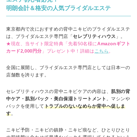
明朗会計＆格安の人気ブライダルエステ
東京都内で次におすすめの背中ニキビのブライダルエステ
は、ブライダルエステ専門店「
セレブリティハウス
」。
★現在、当サイト限定特典「先着50名様に
Amazonギフト
カード2,000円分
」プレゼント中！詳細は
こちら
。
全国に展開し、ブライダルエステ専門店としては日本一の
店舗数を誇ります。
セレブリティハウスの背中ニキビケアの内容は、
肌別の背
中ケア・肌別パック・美白保湿トリートメント
。マシンや
パックを使用して
トラブルのないなめらか背中へ促しま
す
。
ニキビ予防・ニキビの鎮静・ニキビ痕など、ひとりひとり