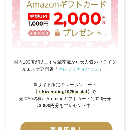
国内100店舗以上！先輩花嫁から大人気のブライダ
ルエステ専門店「
セレブリティハウス
」。
当サイト限定のクーポンコード
【
kikiwedding2025bridal
】で
先着50名様にAmazonギフトカード
1,000円分
→
2,000円分
をプレゼント中！