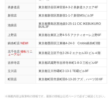
表参道店
東京都渋谷区神宮前4-3-2 表参道スクエア4F
新宿店
東京都新宿区西新宿1-1-7 新宿MSビル3F
東京都豊島区西池袋3-25-11 CIC IKEBUKURO
池袋店
BUIL3F
上野店
東京都台東区上野4-5-5 アクティオーレ上野6F
錦糸町店
NEW!
東京都墨田区江東橋4-24-3 Crobis錦糸町3階​
北千住店
移転リニ
東京都足立区千住2-26-2 エクセル33 ビル４階
ューアル!
吉祥寺店
東京都武蔵野市吉祥寺本町1-8-3 三松ビル6F
立川店
東京都立川市曙町2-13-1 TE曙ビル9F
町田店
東京都町田市原町田6-13-20 アズ．ハーツ33 6F
※掲載内容は執筆時の情報です。最新の情報は公式ページで必ずご確認ください。