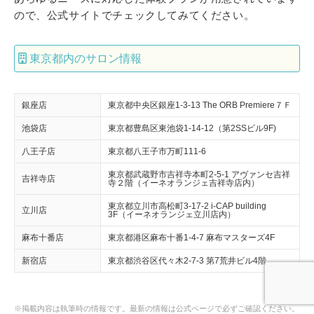
ので、公式サイトでチェックしてみてください。
東京都内のサロン情報
銀座店
東京都中央区銀座1-3-13 The ORB Premiere７Ｆ
池袋店
東京都豊島区東池袋1-14-12（第2SSビル9F)
八王子店
東京都八王子市万町111-6
東京都武蔵野市吉祥寺本町2-5-1 アヴァンセ吉祥
吉祥寺店
寺２階（イーネオランジェ吉祥寺店内）
東京都立川市高松町3-17-2 i-CAP building
立川店
3F（イーネオランジェ立川店内）
麻布十番店
東京都港区麻布十番1-4-7 麻布マスターズ4F
新宿店
東京都渋谷区代々木2-7-3 第7荒井ビル4階
※掲載内容は執筆時の情報です。最新の情報は公式ページで必ずご確認ください。